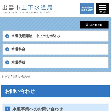
このページの本文へ
MENU
Language
水道使用開始・中止の
お申込み
水道料金
水道手続
島
現
トップ
/
お問い合わせ
根
在
県
の
出
お問い合わせ
位
雲
置：
市
上
下
水道事業へのお問い合わせ