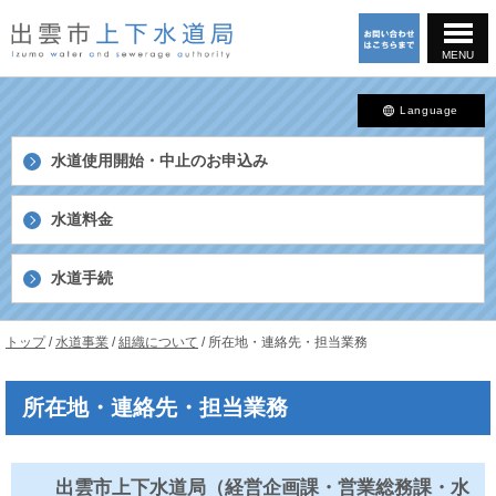
このページの本文へ
MENU
Language
水道使用開始・中止の
お申込み
水道料金
水道手続
島
現
トップ
/
水道事業
/
組織について
/
所在地・連絡先・担当業務
根
在
県
の
出
所在地・連絡先・担当業務
位
雲
置：
市
上
下
出雲市上下水道局（経営企画課・営業総務課・水