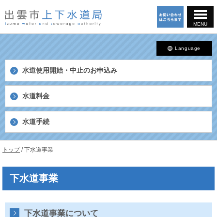
このページの本文へ
MENU
Language
水道使用開始・中止の
お申込み
水道料金
水道手続
島
現
トップ
/
下水道事業
根
在
県
の
出
下水道事業
位
雲
置：
市
上
下
下水道事業について