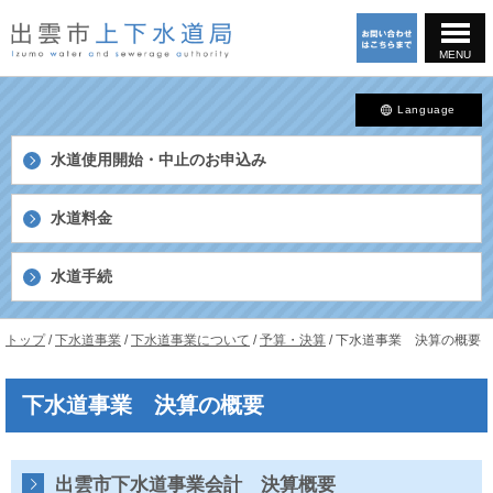
このページの本文へ
MENU
Language
水道使用開始・中止の
お申込み
水道料金
水道手続
島
現
トップ
/
下水道事業
/
下水道事業について
/
予算・決算
/
下水道事業 決算の概要
根
在
県
の
出
下水道事業 決算の概要
位
雲
置：
市
上
下
出雲市下水道事業会計 決算概要