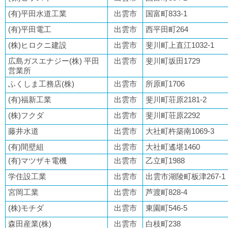
(有)平田水道工業
出雲市
国富町833-1
(有)平田電工
出雲市
西平田町264
(株)ヒロクニ建設
出雲市
斐川町上直江1032-1
広島ガスエナジー(株) 平田
出雲市
斐川町坂田1729
営業所
ふくしま工務店(株)
出雲市
所原町1706
(有)福新工業
出雲市
斐川町荘原2181-2
(株)フクダ
出雲市
斐川町荘原2292
藤井水道
出雲市
大社町杵築南1069-3
(有)間壁組
出雲市
大社町遙堪1460
(有)マツザキ電機
出雲市
乙立町1988
学住設工業
出雲市
出雲市湖陵町板津267‐1
宮岡工業
出雲市
芦渡町828-4
(株)モチダ
出雲市
東園町546-5
森田産業(株)
出雲市
白枝町238