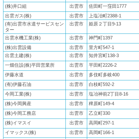
(株)井口組
出雲市
佐田町一窪田1777
出雲ガス(株)
出雲市
上塩冶町2388-1
(有)出雲市水道サービスセン
出雲市
姫原２丁目9-13
ター
出雲水機工業(株)
出雲市
神門町1397
(株)出雲設備
出雲市
里方町547‐1
出雲土建(株)
出雲市
知井宮町138-3
一畑住設(株)平田営業所
出雲市
平田町2226-2
伊藤水道
出雲市
多伎町多岐400
(有)伊藤石油
出雲市
白枝町592-2
今岡工業(株)
出雲市
塩冶神前2丁目8-16
(株)今岡興産
出雲市
稗原町149-4
(株)今岡工務店
出雲市
乙立町330
(株)イマスイ
出雲市
高岡町297-1
イマックス(株)
出雲市
高岡町166-1