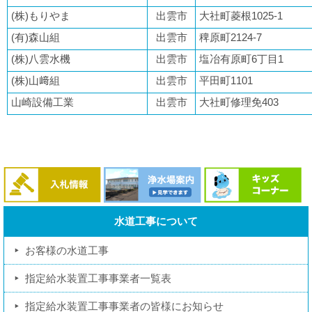
(株)もりやま
出雲市
大社町菱根1025-1
(有)森山組
出雲市
稗原町2124-7
(株)八雲水機
出雲市
塩冶有原町6丁目1
(株)山﨑組
出雲市
平田町1101
山崎設備工業
出雲市
大社町修理免403
水道工事について
お客様の水道工事
指定給水装置工事事業者一覧表
指定給水装置工事事業者の皆様にお知らせ