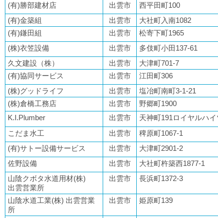
(有)勝部建材店
出雲市
西平田町100
(有)金築組
出雲市
大社町入南1082
(有)鎌田組
出雲市
松寄下町1965
(株)衣笠設備
出雲市
多伎町小田137-61
久文建設（株）
出雲市
大津町701-7
(有)協同サービス
出雲市
江田町306
(株)グッドライフ
出雲市
塩冶町南町3-1-21
(株)倉橋工務店
出雲市
野郷町1900
K.I.Plumber
出雲市
天神町191ロイヤルハイツ2
こだま水工
出雲市
稗原町1067-1
(有)サトー設備サービス
出雲市
大津町2901-2
佐野設備
出雲市
大社町杵築西1877-1
山陰クボタ水道用材(株)
出雲市
長浜町1372-3
出雲営業所
山陰水道工業(株) 出雲営業
出雲市
姫原町139
所