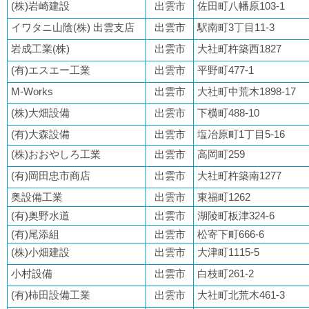
(株)岩崎建設
出雲市
佐田町八幡原103-1
イワタニ山陰(株) 出雲支店
出雲市
駅南町3丁目11-3
岩成工業(株)
出雲市
大社町杵築西1827
(有)エスエー工業
出雲市
平野町477-1
M-Works
出雲市
大社町中荒木1898-17
(株)大畑設備
出雲市
下横町488-10
(有)大森設備
出雲市
塩冶原町1丁目5-16
(株)おおやしろ工業
出雲市
高岡町259
(有)岡田忠市商店
出雲市
大社町杵築南1277
奥設備工業
出雲市
東福町1262
(有)奥野水道
出雲市
湖陵町板津324-6
(有)尾添組
出雲市
松寄下町666-6
(株)小畑建設
出雲市
大津町1115-5
小村設備
出雲市
白枝町261-2
(有)柿田設備工業
出雲市
大社町北荒木461-3