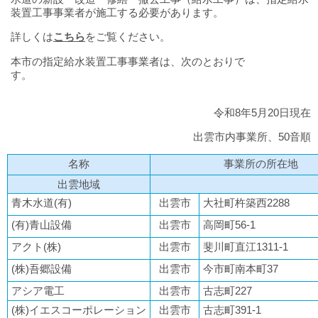
水
装置工事事業者が施工する必要があります。
道
局
詳しくは
こちら
をご覧ください。
本市の指定給水装置工事事業者は、次のとおりで
す。
令和8年5月20日現在
出雲市内事業所、50音順
名称
事業所の所在地
出雲地域
青木水道(有)
出雲市
大社町杵築西2288
(有)青山設備
出雲市
高岡町56-1
アクト(株)
出雲市
斐川町直江1311-1
(株)吾郷設備
出雲市
今市町南本町37
アシア電工
出雲市
古志町227
(株)イエスコーポレーション
出雲市
古志町391-1