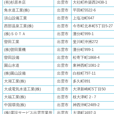
(有)杉原本店
出雲市
大社町杵築西2438-1
角水道工業(株)
出雲市
平田町5522-6
須山設備工業
出雲市
上塩冶町647
西部温泉工業(株)
出雲市
今市町北本町5丁目5-27
(株)ＳＯＴＡ
出雲市
灘分町999-1
曽田工業
出雲市
斐川町沖洲272
(株)曽田重機
出雲市
灘分町999-1
曽田設備
出雲市
松寄下町1868-4
園山水道
出雲市
東神西町1081-2
(株)園山設備
出雲市
白枝町797-11
大湖工業(株)
出雲市
多久町891
大成電気水道工業(株)
出雲市
大津新崎町5丁目50
大福工業(株)
出雲市
枝大津町２-７
中国環境(株)
出雲市
神西沖町2489-2
(株)電設サービス出雲営業所
出雲市
大津町1697-3