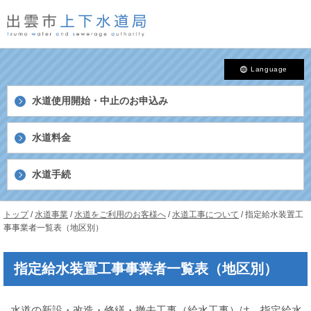
このページの本文へ
Language
水道使用開始・中止の
お申込み
水道料金
水道手続
島
現
トップ
/
水道事業
/
水道をご利用のお客様へ
/
水道工事について
/
指定給水装置工
根
在
事事業者一覧表（地区別）
県
の
出
位
雲
指定給水装置工事事業者一覧表（地区別）
置：
市
上
下
水道の新設・改造・修繕・撤去工事（給水工事）は、指定給水