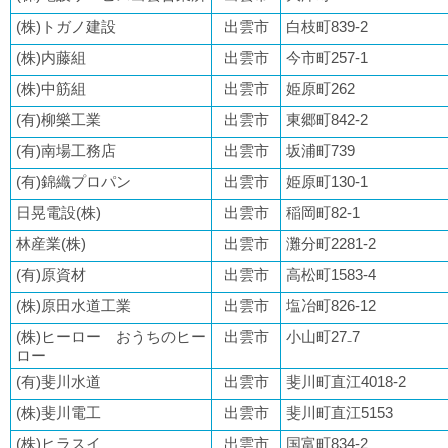
(株)トガノ建設
出雲市
白枝町839-2
(株)内藤組
出雲市
今市町257-1
(株)中筋組
出雲市
姫原町262
(有)柳樂工業
出雲市
東郷町842-2
(有)南場工務店
出雲市
坂浦町739
(有)錦織プロパン
出雲市
姫原町130-1
日晃電設(株)
出雲市
稲岡町82-1
林産業(株)
出雲市
灘分町2281-2
(有)原資材
出雲市
高松町1583-4
(株)原田水道工業
出雲市
塩冶町826-12
(株)ヒーロー おうちのヒー
出雲市
小山町27₋7
ロー
(有)斐川水道
出雲市
斐川町直江4018-2
(株)斐川電工
出雲市
斐川町直江5153
(株)ヒラスイ
出雲市
国富町834-2