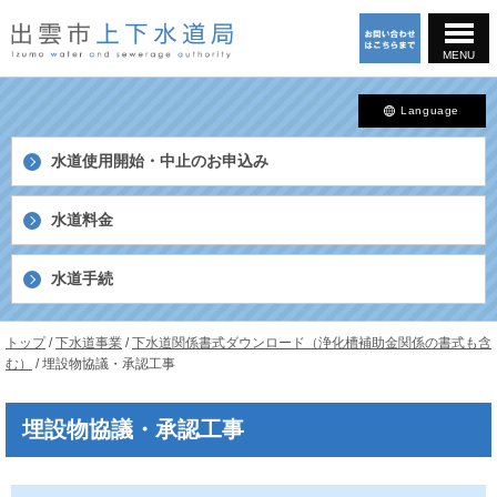
このページの本文へ
MENU
Language
水道使用開始・中止の
お申込み
水道料金
水道手続
島
現
トップ
/
下水道事業
/
下水道関係書式ダウンロード（浄化槽補助金関係の書式も含
根
在
む）
/
埋設物協議・承認工事
県
の
出
位
雲
埋設物協議・承認工事
置：
市
上
下