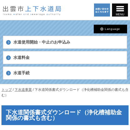
このページの本文へ
MENU
Language
水道使用開始・中止の
お申込み
水道料金
水道手続
島
現
トップ
/
下水道事業
/
下水道関係書式ダウンロード（浄化槽補助金関係の書式も含
根
在
む）
県
の
出
位
雲
下水道関係書式ダウンロード（浄化槽補助金
置：
市
関係の書式も含む）
上
下