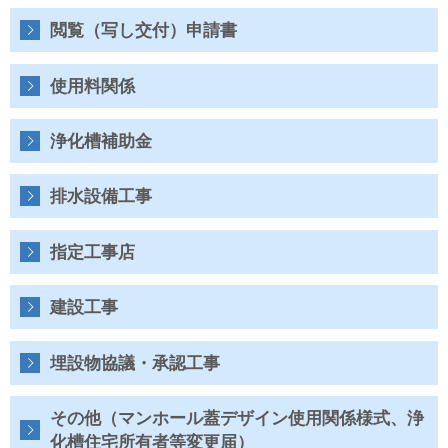
水
道
閲覧（写し交付）申請書
局
使用料関係
浄化槽補助金
排水設備工事
指定工事店
建設工事
埋設物協議・承認工事
その他（マンホール蓋デザイン使用関係様式、浄
化槽住宅所有者等変更届）