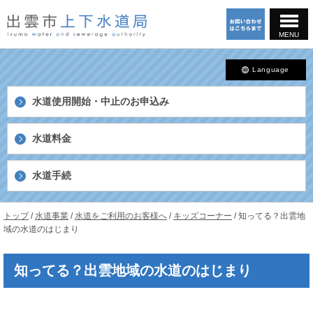
このページの本文へ
MENU
Language
水道使用開始・中止の
お申込み
水道料金
水道手続
島
現
トップ
/
水道事業
/
水道をご利用のお客様へ
/
キッズコーナー
/
知ってる？出雲地
根
在
域の水道のはじまり
県
の
出
位
雲
知ってる？出雲地域の水道のはじまり
置：
市
上
下