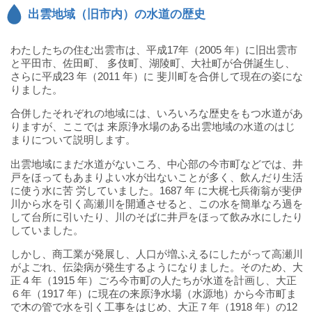
水
出雲地域（旧市内）の水道の歴史
道
局
わたしたちの住む出雲市は、平成17年（2005 年）に旧出雲市
と平田市、佐田町、 多伎町、湖陵町、大社町が合併誕生し、
さらに平成23 年（2011 年）に 斐川町を合併して現在の姿にな
りました。
合併したそれぞれの地域には、いろいろな歴史をもつ水道があ
りますが、ここでは 来原浄水場のある出雲地域の水道のはじ
まりについて説明します。
出雲地域にまだ水道がないころ、中心部の今市町などでは、井
戸をほってもあまりよい水が出ないことが多く、飲んだり生活
に使う水に苦 労していました。1687 年 に大梶七兵衛翁が斐伊
川から水を引く高瀬川を開通させると、この水を簡単なろ過を
して台所に引いたり、川のそばに井戸をほって飲み水にしたり
していました。
しかし、商工業が発展し、人口が増ふえるにしたがって高瀬川
がよごれ、伝染病が発生するようになりました。そのため、大
正４年（1915 年）ごろ今市町の人たちが水道を計画し、大正
６年（1917 年）に現在の来原浄水場（水源地）から今市町ま
で木の管で水を引く工事をはじめ、大正７年（1918 年）の12