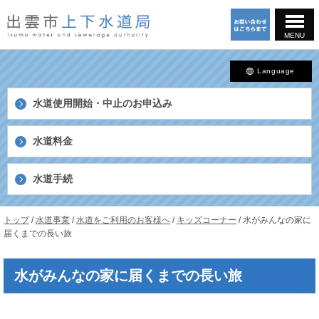
このページの本文へ
MENU
Language
水道使用開始・中止の
お申込み
水道料金
水道手続
島
現
トップ
/
水道事業
/
水道をご利用のお客様へ
/
キッズコーナー
/
水がみんなの家に
根
在
届くまでの長い旅
県
の
出
位
雲
水がみんなの家に届くまでの長い旅
置：
市
上
下