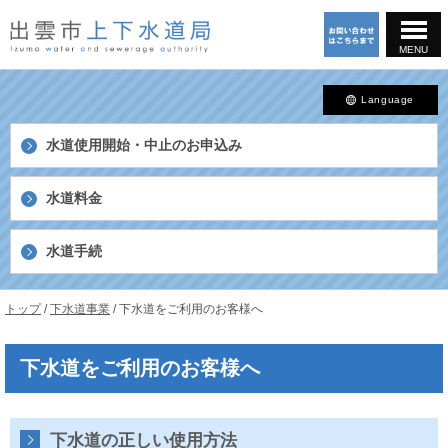
このページの本文へ
MENU
Language
水道使用開始・中止の
お申込み
水道料金
水道手続
島
現
トップ
/
下水道事業
/
下水道をご利用のお客様へ
根
在
県
の
出
下水道をご利用のお客様へ
位
雲
置：
市
上
下
下水道の正しい使用方法