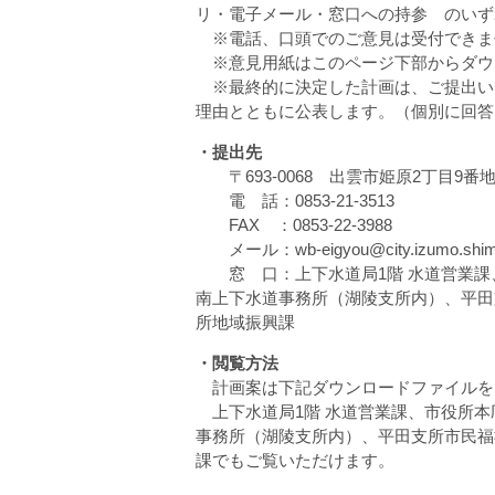
リ・電子メール・窓口への持参 のいず
※電話、口頭でのご意見は受付できま
※意見用紙はこのページ下部からダウ
※最終的に決定した計画は、ご提出い
理由とともに公表します。（個別に回答
・提出先
〒693-0068 出雲市姫原2丁目9番
電 話：0853-21-3513
FAX ：0853-22-3988
メール：wb-eigyou@city.izumo.shima
窓 口：上下水道局1階 水道営業課、
南上下水道事務所（湖陵支所内）、平田
所地域振興課
・閲覧方法
計画案は下記ダウンロードファイルを
上下水道局1階 水道営業課、市役所本
事務所（湖陵支所内）、平田支所市民福
課でもご覧いただけます。