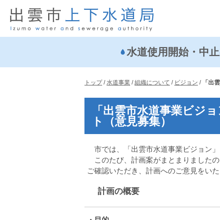
このページの本文へ
水道使用開始・中止
現
トップ
/
水道事業
/
組織について
/
ビジョン
/
「出雲
在
の
「出雲市水道事業ビジョ
位
ト（意見募集）
置：
市では、「出雲市水道事業ビジョン」
このたび、計画案がまとまりましたの
ご確認いただき、計画へのご意見をいた
計画の概要
・目的