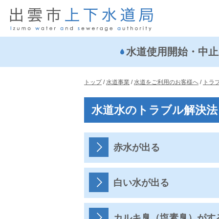
このページの本文へ
水道使用開始・中止
現
トップ
/
水道事業
/
水道をご利用のお客様へ
/
トラ
在
の
水道水のトラブル解決法
位
置：
赤水が出る
白い水が出る
カルキ臭（塩素臭）がす