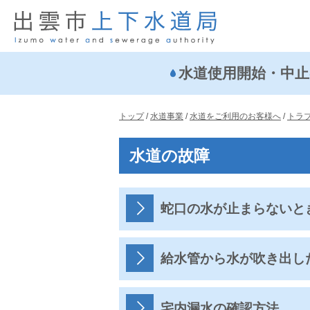
このページの本文へ
水道使用開始・中止
現
トップ
/
水道事業
/
水道をご利用のお客様へ
/
トラ
在
の
水道の故障
位
置：
蛇口の水が止まらないと
給水管から水が吹き出し
宅内漏水の確認方法