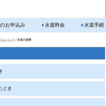
の
お申込み
水道料金
水道手続
ブルについて
/
水道の故障
き
たとき