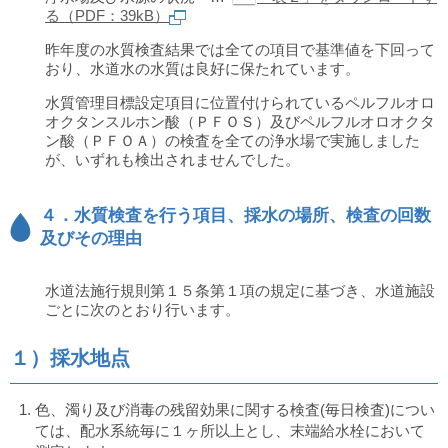
る（PDF：39kB）
昨年度の水質検査結果では全ての項目で基準値を下回って
おり、水道水の水質は良好に保たれています。
水質管理目標設定項目に位置付けられているペルフルオロ
オクタンスルホン酸（ＰＦＯＳ）及びペルフルオロオクタ
ン酸（ＰＦＯＡ）の検査を全ての浄水場で実施しました
が、いずれも検出されませんでした。
４．水質検査を行う項目、採水の場所、検査の回数
及びその理由
水道法施行規則第１５条第１項の規定に基づき、水道施設
ごとに次のとおり行います。
１）採水地点
色、濁り及び消毒の残留効果に関する検査(毎日検査)につい
ては、配水系統毎に１ヶ所以上とし、末端給水栓において