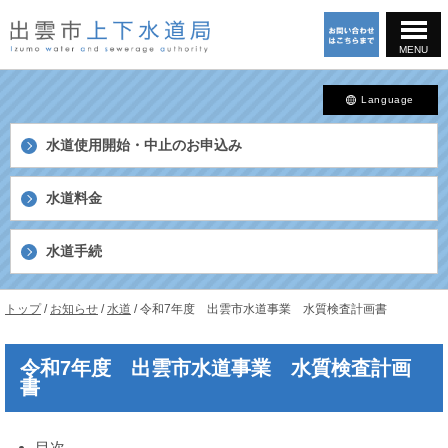
このページの本文へ
MENU
Language
水道使用開始・中止の
お申込み
水道料金
水道手続
島
現
トップ
/
お知らせ
/
水道
/
令和7年度 出雲市水道事業 水質検査計画書
根
在
県
の
出
令和7年度 出雲市水道事業 水質検査計画
位
雲
書
置：
市
上
下
目次