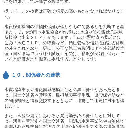
理を総体として評価する検査です。
従って、この検査は正確で精度の高いものでなければなりませ
ん。
水質検査機関の信頼性保証が確かなものであるかを判断する基
準として、(社)日本水道協会が作成した水道水質検査優良試験
所規範（水道ＧＬＰ）があります 。当該水質検査の委託には
この「水道ＧＬＰ」の取得など、精度管理や信頼性保証の体制
が確立されており、更に、公正な第三者機関による外部精度管
理（国や県等で行う評価試験）を受け、精度が良好に保たれて
いると評価された機関に委託することとします。
１０．関係者との連携
水質汚染事故や消化器系感染症などの集団発生があったとき
は、国土交通省や環境省、島根県薬事衛生課、出雲保健所など
の関係機関と情報交換するとともに、連携して迅速に対策を講
じます。
また、水源や周辺における水質汚染事故の発生などに対して
は、河川を管理する国土交通省、周辺の水道事業体や自治体で
組織された島根県水質汚濁防止連絡協議会出雲支部の情報連絡