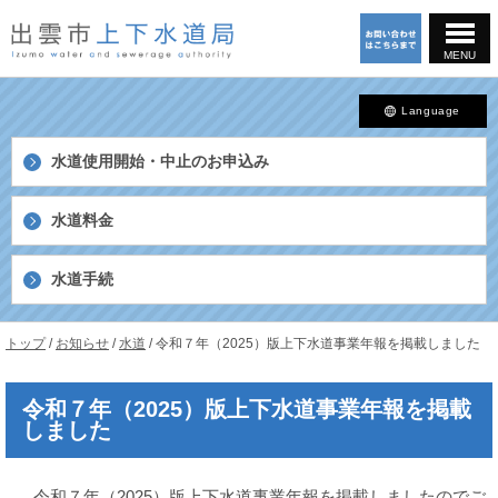
このページの本文へ
MENU
Language
水道使用開始・中止の
お申込み
水道料金
水道手続
島
現
トップ
/
お知らせ
/
水道
/
令和７年（2025）版上下水道事業年報を掲載しました
根
在
県
の
出
令和７年（2025）版上下水道事業年報を掲載
位
雲
しました
置：
市
上
下
令和７年（2025）版上下水道事業年報を掲載しましたのでご