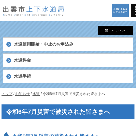
このページの本文へ
Language
水道使用開始・中止の
お申込み
水道料金
水道手続
島
現
トップ
/
お知らせ
/
水道
/
令和6年7月災害で被災された皆さまへ
根
在
県
の
出
令和6年7月災害で被災された皆さまへ
位
雲
置：
市
上
下