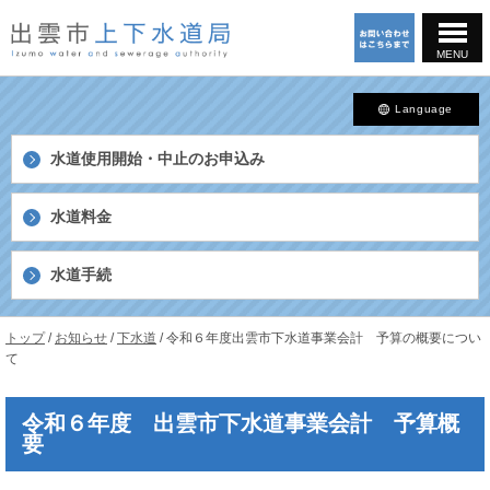
このページの本文へ
MENU
Language
水道使用開始・中止の
お申込み
水道料金
水道手続
島
現
トップ
/
お知らせ
/
下水道
/
令和６年度出雲市下水道事業会計 予算の概要につい
根
在
て
県
の
出
位
雲
令和６年度 出雲市下水道事業会計 予算概
置：
市
要
上
下