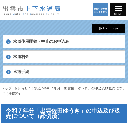
このページの本文へ
MENU
Language
水道使用開始・中止の
お申込み
水道料金
水道手続
島
現
トップ
/
お知らせ
/
下水道
/
令和７年分「出雲佐田ゆうき」の申込及び販売につい
根
在
て（締切済）
県
の
出
位
雲
令和７年分「出雲佐田ゆうき」の申込及び販
置：
市
売について（締切済）
上
下