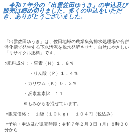
水
令和７年分の「出雲佐田ゆうき」の申込及び
道
販売は締め切りました。多くの申込をいただ
局
き、ありがとうございました。
「出雲佐田ゆうき」は、佐田地域の農業集落排水処理場や合併
浄化槽で発生する下水汚泥を脱水発酵させた、自然にやさしい
「リサイクル肥料」です。
○肥料成分：・窒素（Ｎ）１．８％
・りん酸（Ｐ）１．４％
・カリウム（Ｋ）０．３％
・炭素窒素比 １１
※もみがらを混ぜています。
○販売価格： １袋（１０ｋｇ） １０４円（税込み）
○予約・申込及び販売時期：令和７年２月３日（月）８時３０
分から