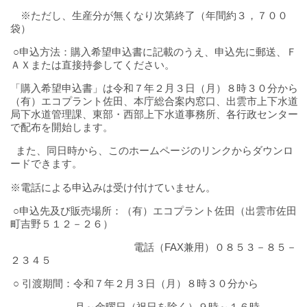
※ただし、生産分が無くなり次第終了（年間約３，７００
袋）
○申込方法：購入希望申込書に記載のうえ、申込先に郵送、Ｆ
ＡＸまたは直接持参してください。
「購入希望申込書」は令和７年２月３日（月）８時３０分から
（有）エコプラント佐田、本庁総合案内窓口、出雲市上下水道
局下水道管理課、東部・西部上下水道事務所、各行政センター
で配布を開始します。
また、同日時から、このホームページのリンクからダウンロ
ードできます。
※電話による申込みは受け付けていません。
○申込先及び販売場所：（有）エコプラント佐田（出雲市佐田
町吉野５１２－２６）
電話（FAX兼用）０８５３－８５－
２３４５
○ 引渡期間：令和７年２月３日（月）８時３０分から
月～金曜日（祝日を除く）９時～１６時