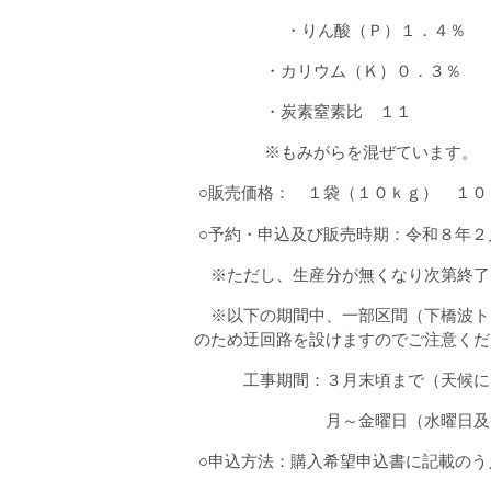
・りん酸（Ｐ）１．４％
・カリウム（Ｋ）０．３％
・炭素窒素比 １１
※もみがらを混ぜています。
○販売価格： １袋（１０ｋｇ） １０
○予約・申込及び販売時期：令和８年２
※ただし、生産分が無くなり次第終了
※以下の期間中、一部区間（下橋波ト
のため迂回路を設けますのでご注意くだ
工事期間：３月末頃まで（天候によ
月～金曜日（水曜日及び祝
○申込方法：購入希望申込書に記載のう