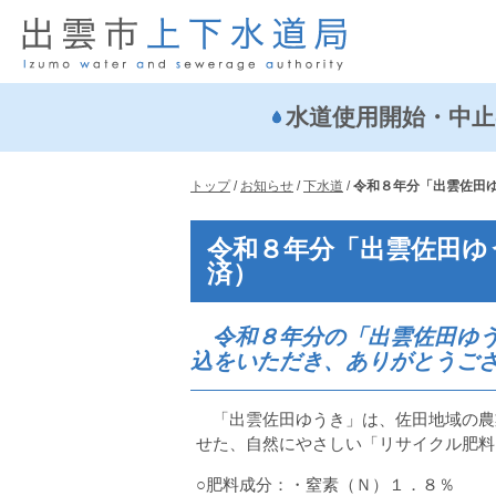
このページの本文へ
水道使用開始・中止
現
トップ
/
お知らせ
/
下水道
/
令和８年分「出雲佐田
在
の
令和８年分「出雲佐田ゆ
位
済）
置：
令和８年分の「出雲佐田ゆう
込をいただき、ありがとうご
「出雲佐田ゆうき」は、佐田地域の農
せた、自然にやさしい「リサイクル肥料
○肥料成分：・窒素（Ｎ）１．８％